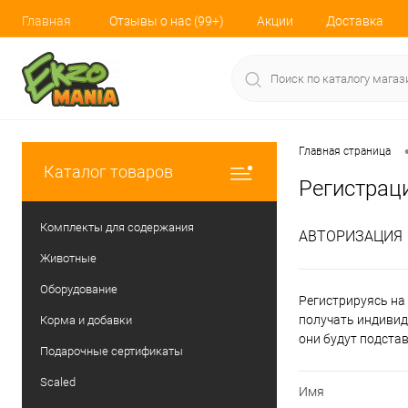
Главная
Отзывы о нас (99+)
Акции
Доставка
Главная страница
Каталог товаров
Регистрац
Комплекты для содержания
АВТОРИЗАЦИЯ
Животные
Оборудование
Регистрируясь на 
получать индивид
Корма и добавки
они будут подста
Подарочные сертификаты
Scaled
Имя