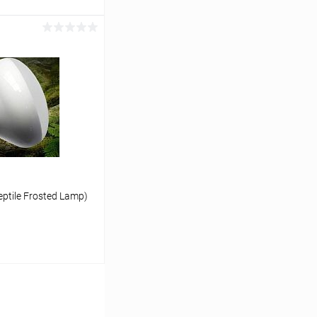
ину
Сравнение
Под заказ
tile Frosted Lamp)
ину