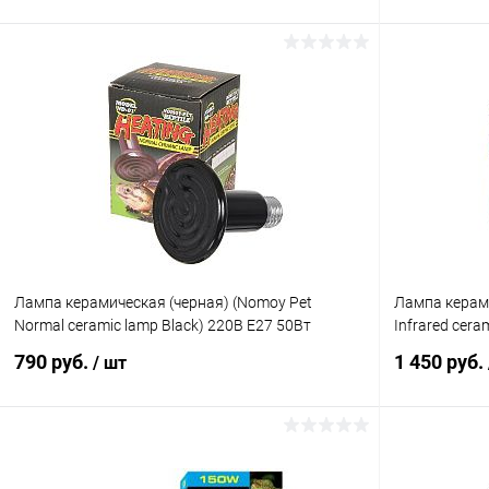
В корзину
Купить в 1 клик
Сравнение
Купить в 1
В избранное
Под заказ
В избранн
Лампа керамическая (черная) (Nomoy Pet
Лампа керам
Normal ceramic lamp Black) 220В E27 50Вт
Infrared cera
790 руб.
1 450 руб.
/ шт
В корзину