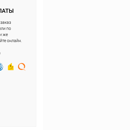
ЛАТЫ
 заказ
или по
и же
йте онлайн.
е