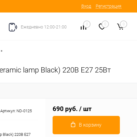
Вход
Регистрация
0
0
0
Ежедневно 12:00-21:00
•
ramic lamp Black) 220В E27 25Вт
690 руб.
/ шт
Артикул:
ND-0125
В корзину
 Black) 220В E27