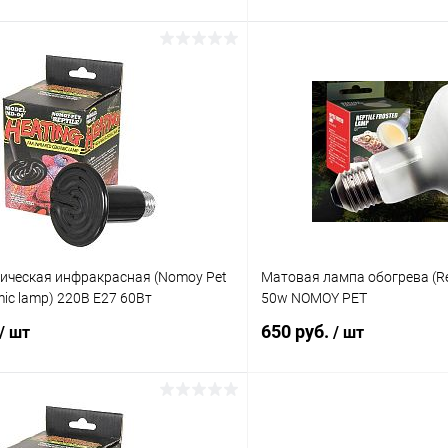
В корзину
В корз
 клик
Сравнение
Купить в 1 клик
ое
Под заказ
В избранное
ическая инфракрасная (Nomoy Pet
Матовая лампа обогрева (Rep
mic lamp) 220В E27 60Вт
50w NOMOY PET
650 руб.
/ шт
/ шт
В корзину
В корз