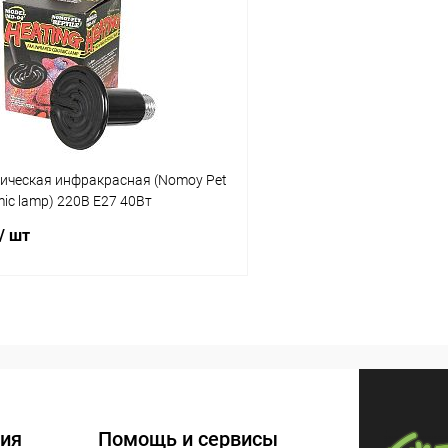
 клик
Сравнение
Купить в 1 клик
ое
В наличии
В избранное
ическая инфракрасная (Nomoy Pet
mic lamp) 220В E27 40Вт
/ шт
В корзину
 клик
Сравнение
ое
В наличии
ия
Помощь и сервисы