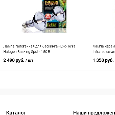
Купить в 1 клик
Сравнение
Купить в 1
В избранное
В наличии
В избранн
Лампа галогенная для баскинга - Exo-Terra
Лампа керам
Halogen Basking Spot - 150 Вт
Infrared cera
2 490 руб.
1 350 руб.
/ шт
В корзину
Купить в 1 клик
Сравнение
Купить в 1
В избранное
Под заказ
В избранн
Каталог
Наши предложен