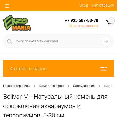
Вход
Регистрация
+7 925 587-88-78
0
Заказать звонок
Каталог товаров
•
•
•
Главная страница
Каталог товаров
Оборудование
Натурал
Bolivar M - Натуральный камень для
оформления аквариумов и
террариумов, 5-30 см