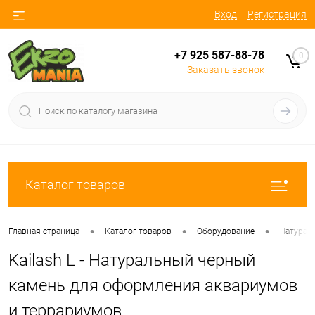
Вход
Регистрация
+7 925 587-88-78
0
Заказать звонок
Каталог товаров
•
•
•
Главная страница
Каталог товаров
Оборудование
Натурал
Kailash L - Натуральный черный
камень для оформления аквариумов
и террариумов