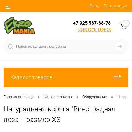
Вход
Регистрация
+7 925 587-88-78
0
Заказать звонок
Каталог товаров
•
•
•
Главная страница
Каталог товаров
Оборудование
Натурал
Натуральная коряга "Виноградная
лоза" - размер XS