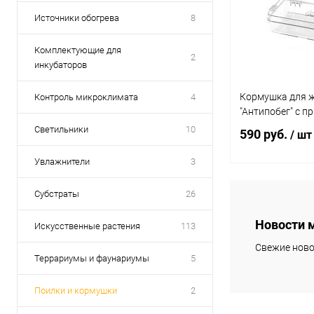
Источники обогрева
8
Комплектующие для
2
инкубаторов
Кормушка для 
Контроль микроклимата
4
"Антипобег" с п
Светильники
10
590 руб.
/ шт
Увлажнители
3
В 
Субстраты
26
Новости 
Искусственные растения
113
Купить в 1 кл
Свежие ново
В избранное
Террариумы и фаунариумы
5
Поилки и кормушки
2