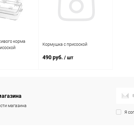
живого корма
Кормушка с присоской
рисоской
490 руб.
/ шт
корзину
В корзину
магазина
ик
Сравнение
Купить в 1 клик
Сравнение
сти магазина
В наличии
В избранное
В наличии
Я со