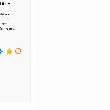
ЛАТЫ
 заказ
или по
и же
йте онлайн.
е