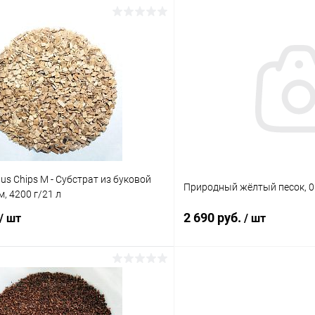
В корзину
В корз
 клик
Сравнение
Купить в 1 клик
ое
В наличии
В избранное
s Chips M - Субстрат из буковой
Природный жёлтый песок, 0.5
, 4200 г/21 л
2 690 руб.
/ шт
/ шт
В корзину
В корз
 клик
Сравнение
Купить в 1 клик