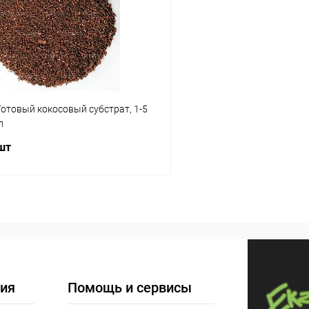
ое
Под заказ
В избранное
 Готовый кокосовый субстрат, 1-5
л
 шт
В корзину
 клик
Сравнение
ое
Под заказ
ия
Помощь и сервисы