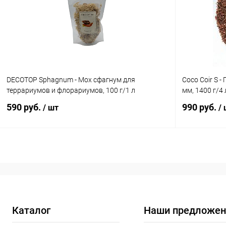
В избранное
В наличии
В избранн
DECOTOP Sphagnum - Мох сфагнум для
Coco Coir S -
террариумов и флорариумов, 100 г/1 л
мм, 1400 г/4 
590 руб.
990 руб.
/ шт
/
В корзину
Купить в 1 клик
Сравнение
Купить в 1
В избранное
В наличии
В избранн
Каталог
Наши предложен