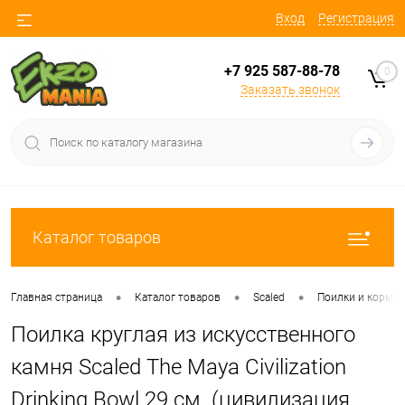
Вход
Регистрация
+7 925 587-88-78
0
Заказать звонок
Каталог товаров
•
•
•
Главная страница
Каталог товаров
Scaled
Поилки и кормуш
Поилка круглая из искусственного
камня Scaled The Maya Civilization
Drinking Bowl 29 см. (цивилизация