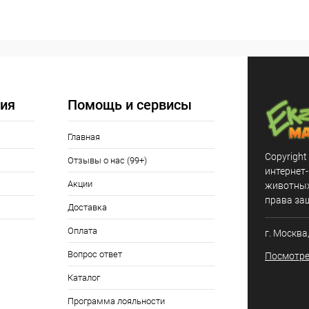
В корзину
 клик
Сравнение
ое
Под заказ
ия
Помощь и сервисы
Главная
Copyright
Отзывы о нас (99+)
интернет
Акции
животных,
права за
Доставка
Оплата
г. Москва
Вопрос ответ
Посмотре
Каталог
Программа лояльности