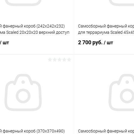
 фанерный короб (242х242х232)
Самосборный фанерный кор
ма Scaled 20x20x20 верхний доступ
для террариума Scaled 45x4
2 700 руб.
/ шт
/ шт
В корзину
В корз
 клик
Сравнение
Купить в 1 клик
ое
Под заказ
В избранное
 фанерный короб (370х370х490)
Самосборный фанерный кор