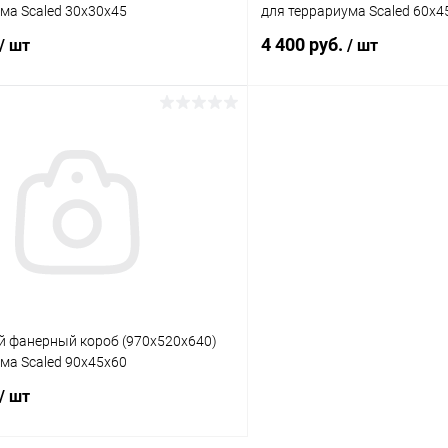
ма Scaled 30x30x45
для террариума Scaled 60x4
4 400 руб.
/ шт
/ шт
В корзину
В корз
 клик
Сравнение
Купить в 1 клик
ое
Под заказ
В избранное
 фанерный короб (970х520х640)
ма Scaled 90x45x60
/ шт