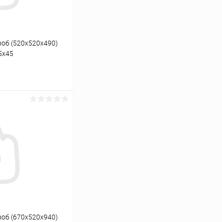
об (520х520х490)
5x45
ину
Сравнение
Под заказ
об (670х520х940)