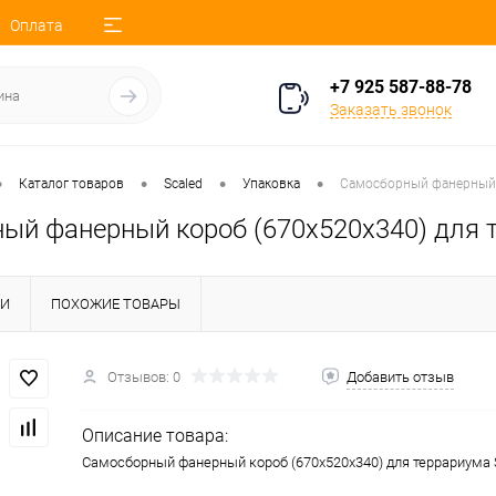
Оплата
+7 925 587-88-78
Заказать звонок
•
•
•
•
Каталог товаров
Scaled
Упаковка
Самосборный фанерный к
ый фанерный короб (670х520х340) для т
КИ
ПОХОЖИЕ ТОВАРЫ
Отзывов: 0
Добавить отзыв
Описание товара:
Самосборный фанерный короб (670х520х340) для террариума 