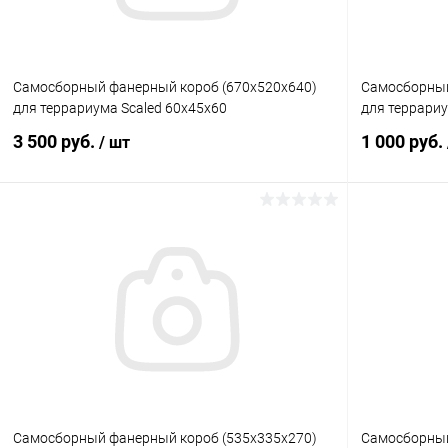
Самосборный фанерный короб (670х520х640)
Самосборный
для террариума Scaled 60x45x60
для террариу
3 500 руб.
1 000 руб.
/ шт
В корзину
Купить в 1 клик
Сравнение
Купить в 1
В избранное
Под заказ
В избранн
Самосборный фанерный короб (535х335х270)
Самосборный