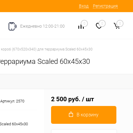
Вход
Регистрация
0
0
0
Ежедневно 12:00-21:00
ороб (670х520х340) для террариума Scaled 60x45x30
еррариума Scaled 60x45x30
2 500 руб.
/ шт
Артикул:
2570
В корзину
Scaled 60x45x30