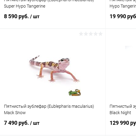
Super Hypo Tangerine
Hypo Tangerine
8 590 руб.
19 990 ру
/ шт
В корзину
Купить в 1 клик
Сравнение
Купить в 1
В избранное
В наличии
В избранн
Пятнистый эублефар (Eublepharis macularius)
Пятнистый эу
Mack Snow
Black Night
7 490 руб.
129 990 р
/ шт