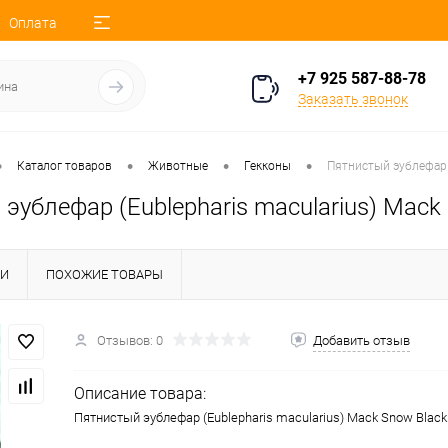
Оплата
+7 925 587-88-78
Заказать звонок
•
•
•
•
Каталог товаров
Животные
Гекконы
Пятнистый эублефар (
эублефар (Eublepharis macularius) Mack 
КИ
ПОХОЖИЕ ТОВАРЫ
Отзывов: 0
Добавить отзыв
Описание товара:
Пятнистый эублефар (Eublepharis macularius) Mack Snow Black 