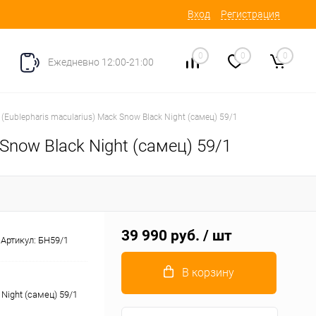
Вход
Регистрация
0
0
0
Ежедневно 12:00-21:00
Eublepharis macularius) Mack Snow Black Night (самец) 59/1
Snow Black Night (самец) 59/1
39 990 руб.
/ шт
Артикул:
БН59/1
В корзину
Night (самец) 59/1