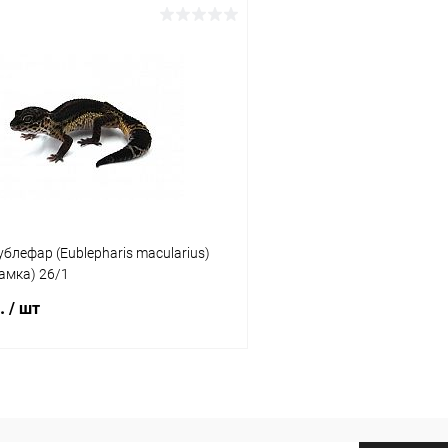
В корзину
В корз
 клик
Сравнение
Купить в 1 клик
ое
Под заказ
В избранное
блефар (Eublepharis macularius)
самка) 26/1
б.
/ шт
В корзину
 клик
Сравнение