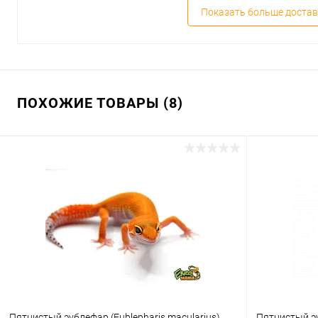
Показать больше достав
ПОХОЖИЕ ТОВАРЫ (8)
Пятнистый эублефар (Eublepharis macularius)
Пятнистый эу