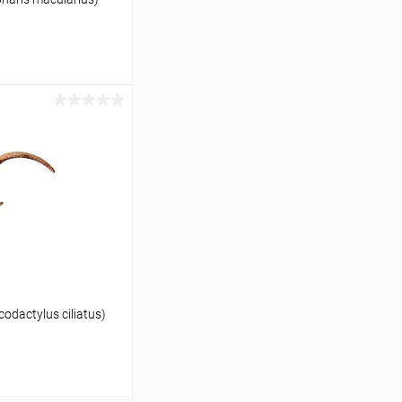
ину
Сравнение
В наличии
dactylus ciliatus)