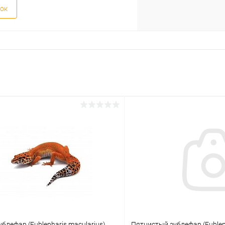
ок
блефар (Eublepharis macularius)
Пятнистый эублефар (Eubleph