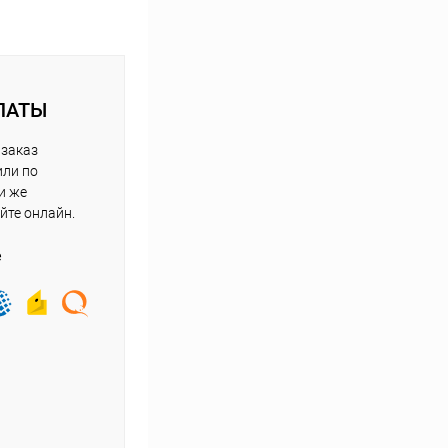
ЛАТЫ
 заказ
или по
и же
йте онлайн.
е