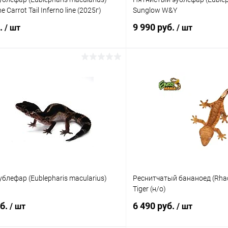
 Carrot Tail Inferno line (2025г)
Sunglow W&Y
б.
9 990 руб.
/ шт
/ шт
В корзину
В корз
 клик
Сравнение
Купить в 1 клик
ое
В наличии
В избранное
блефар (Eublepharis macularius)
Реснитчатый бананоед (Rhaco
Tiger (н/о)
уб.
6 490 руб.
/ шт
/ шт