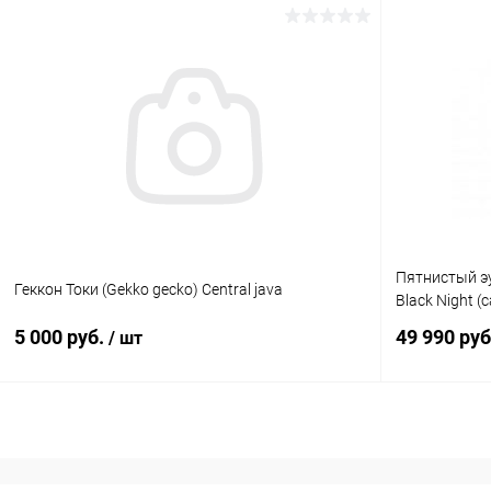
В корзину
Купить в 1 клик
Сравнение
Купить в 1
В избранное
Под заказ
В избранн
Пятнистый эу
Геккон Токи (Gekko gecko) Central java
Black Night (
5 000 руб.
49 990 ру
/ шт
В корзину
Купить в 1 клик
Сравнение
Купить в 1