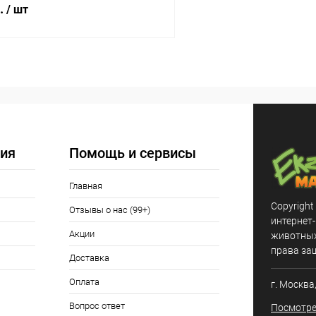
б.
/ шт
В корзину
 клик
Сравнение
ое
Под заказ
ия
Помощь и сервисы
Главная
Copyright
Отзывы о нас (99+)
интернет
Акции
животных,
права за
Доставка
Оплата
г. Москва
Вопрос ответ
Посмотре