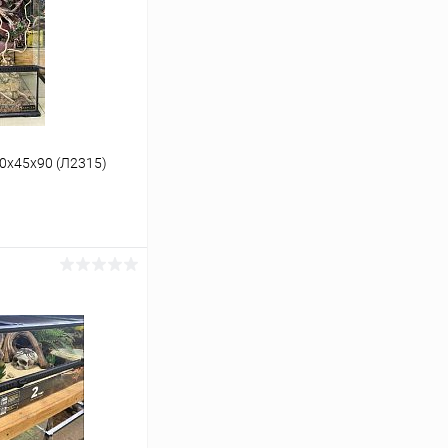
0х45х90 (Л2315)
ину
Сравнение
Под заказ