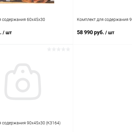
я содержания 60х45х30
Комплект для содержания 9
б.
58 990 руб.
/ шт
/ шт
В корзину
В корз
 клик
Сравнение
Купить в 1 клик
ое
Под заказ
В избранное
я содержания 90х45х30 (К3164)