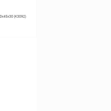
0х45х30 (К3092)
ину
Сравнение
Под заказ