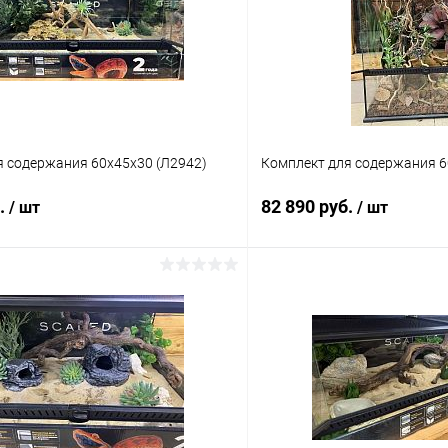
я содержания 60х45х30 (Л2942)
Комплект для содержания 6
б.
82 890 руб.
/ шт
/ шт
В корзину
В корз
 клик
Сравнение
Купить в 1 клик
ое
Под заказ
В избранное