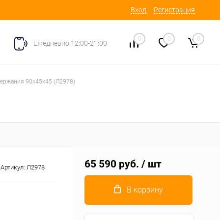
Вход
Регистрация
0
0
0
Ежедневно 12:00-21:00
ержания 90х45х45 (Л2978)
65 590 руб.
/ шт
Артикул:
Л2978
В корзину