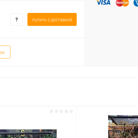
Купить c доставкой
ок