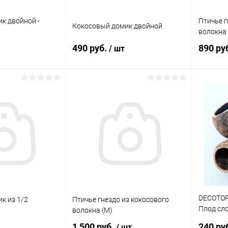
к двойной -
Птичье г
Кокосовый домик двойной
волокна 
490 руб.
890 ру
/ шт
корзину
В корзину
ик
Сравнение
Купить в 1 клик
Сравнение
Купит
В наличии
В избранное
Под заказ
В изб
DECOTOP 
к из 1/2
Птичье гнездо из кокосового
Плод сло
волокна (M)
шт.
1 500 руб.
240 ру
/ шт