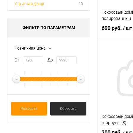
Укрытия и декор
13
Кокосовый доми
полированный
690 руб.
ФИЛЬТР ПО ПАРАМЕТРАМ
/ шт
Розничная цена
В 
От
До
Купить в 1 кл
В избранное
Показать
Сбросить
Кокосовый доми
скорлупы (S)
200 руб.
/ шт