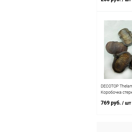
В 
Купить в 1 кл
В избранное
DECOTOP Thelam
Коробочка стер
раскрытая, 12-1
769 руб.
/ шт
В 