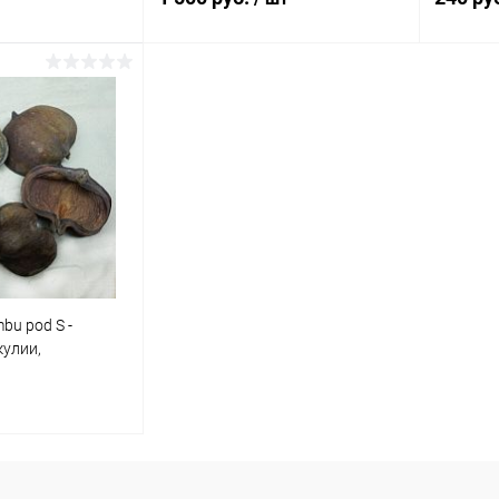
корзину
В корзину
ик
Сравнение
Купить в 1 клик
Сравнение
Купит
Под заказ
В избранное
В наличии
В изб
bu pod S -
кулии,
5 см
корзину