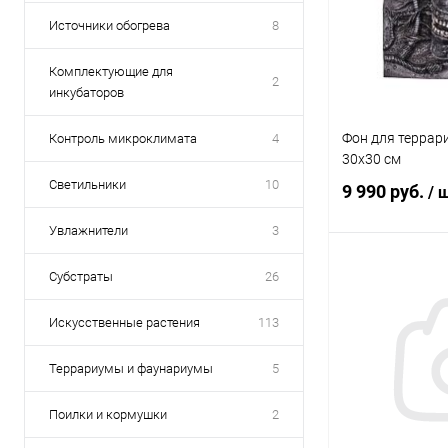
Источники обогрева
8
Комплектующие для
2
инкубаторов
Фон для террариу
Контроль микроклимата
4
30х30 см
Светильники
10
9 990 руб.
/ 
Увлажнители
3
В 
Субстраты
26
Искусственные растения
113
Купить в 1 кл
В избранное
Террариумы и фаунариумы
5
Поилки и кормушки
2