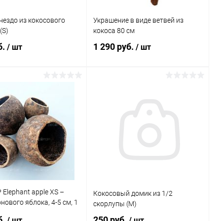
нездо из кокосового
Украшение в виде ветвей из
(S)
кокоса 80 см
б.
1 290 руб.
/ шт
/ шт
В корзину
В корзину
ь в 1 клик
Сравнение
Купить в 1 клик
Сравнение
ранное
Под заказ
В избранное
В наличии
Elephant apple XS –
Кокосовый домик из 1/2
нового яблока, 4-5 см, 1
скорлупы (M)
б.
250 руб.
/ шт
/ шт