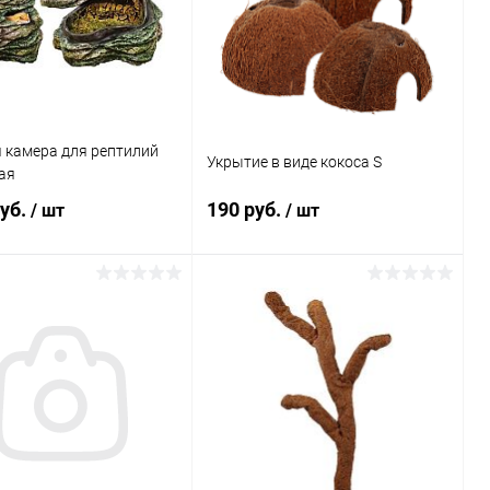
 камера для рептилий
Укрытие в виде кокоса S
ая
руб.
190 руб.
/ шт
/ шт
В корзину
В корзину
ь в 1 клик
Сравнение
Купить в 1 клик
Сравнение
ранное
Под заказ
В избранное
В наличии