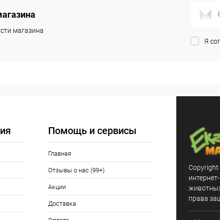
магазина
ик
Сравнение
сти магазина
Под заказ
Я со
ия
Помощь и сервисы
Главная
Copyright
Отзывы о нас (99+)
интернет
Акции
животных,
права за
Доставка