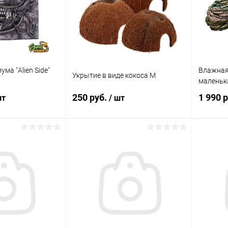
ма "Alien Side"
Влажная
Укрытие в виде кокоса M
маленьк
250 руб.
1 990 
шт
/ шт
корзину
В корзину
ик
Сравнение
Купить в 1 клик
Сравнение
Купит
В наличии
В избранное
В наличии
В изб