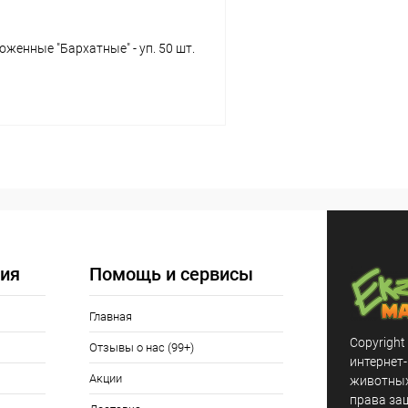
енные "Бархатные" - уп. 50 шт.
В корзину
 клик
Сравнение
ое
В наличии
ия
Помощь и сервисы
Главная
Copyright
Отзывы о нас (99+)
интернет
Акции
животных,
права за