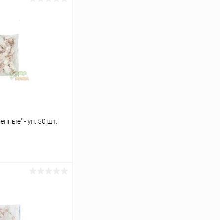
ные" - уп. 50 шт.
ину
Сравнение