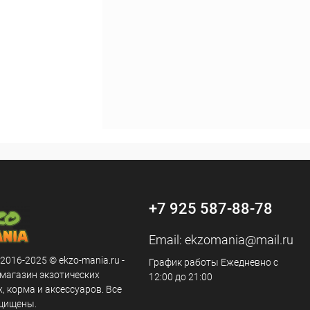
+7 925 587-88-78
Email:
ekzomania@mail.ru
 2016-2025 © ekzo-mania.ru -
График работы Ежедневно с
-магазин экзотических
12:00 до 21:00
 корма и аксессуаров. Все
щищены.