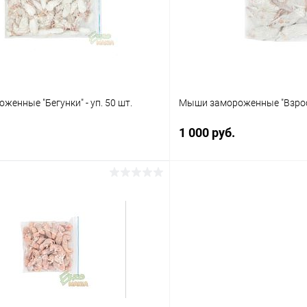
ое
В наличии
В избранное
енные "Бегунки" - уп. 50 шт.
Мыши замороженные "Взрослы
1 000 руб.
В корзину
В корз
 клик
Сравнение
Купить в 1 клик
ое
В наличии
В избранное