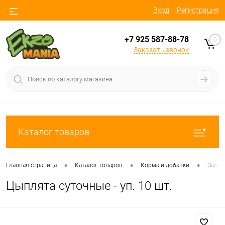
Вход
Регистрация
+7 925 587-88-78
0
Заказать звонок
Каталог товаров
•
•
•
Главная страница
Каталог товаров
Корма и добавки
Замо
Цыплята суточные - уп. 10 шт.