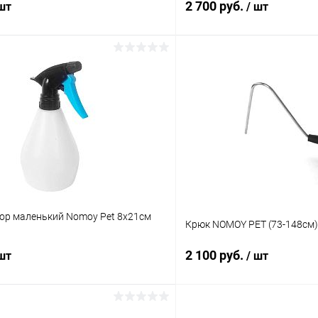
2 700 руб.
 шт
/ шт
В корзину
В корз
 клик
Сравнение
Купить в 1 клик
ое
В наличии
В избранное
ор маленький Nomoy Pet 8х21см
Крюк NOMOY PET (73-148см)
2 100 руб.
 шт
/ шт
В корзину
В корз