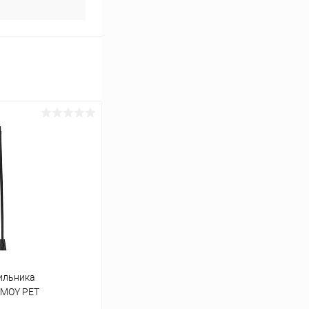
ильника
OMOY PET