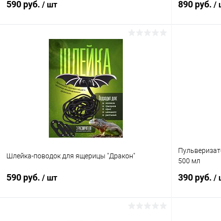
590 руб.
890 руб.
/ шт
/
В корзину
Купить в 1 клик
Сравнение
Купить в 1
В избранное
В наличии
В избранн
Пульверизат
Шлейка-поводок для ящерицы "Дракон"
500 мл
590 руб.
390 руб.
/ шт
/
В корзину