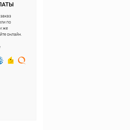
ЛАТЫ
 заказ
или по
и же
йте онлайн.
е