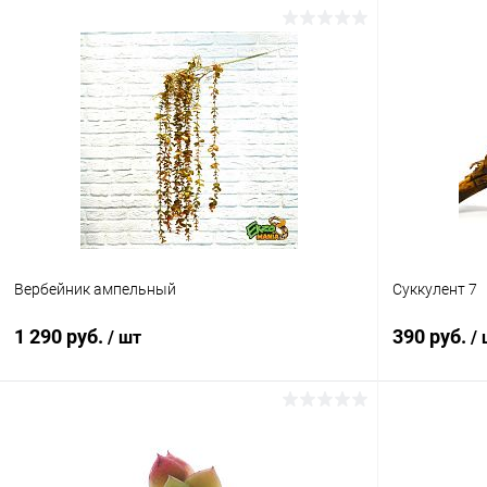
В корзину
Купить в 1 клик
Сравнение
Купить в 1
В избранное
Под заказ
В избранн
Вербейник ампельный
Суккулент 7
1 290 руб.
390 руб.
/ шт
/
В корзину
Купить в 1 клик
Сравнение
Купить в 1