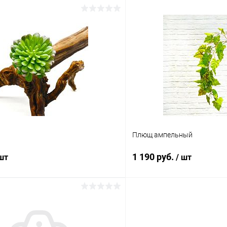
В корзину
В корз
 клик
Сравнение
Купить в 1 клик
ое
В наличии
В избранное
Плющ ампельный
1 190 руб.
 шт
/ шт
В корзину
В корз
 клик
Сравнение
Купить в 1 клик