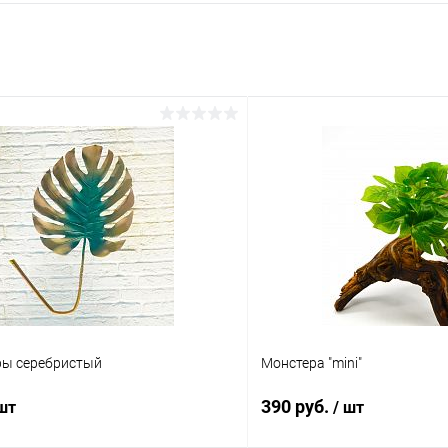
ры серебристый
Монстера "mini"
390 руб.
 шт
/ шт