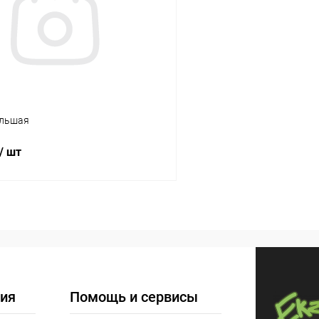
ое
Под заказ
В избранное
ольшая
/ шт
В корзину
 клик
Сравнение
ое
В наличии
ия
Помощь и сервисы