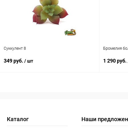
В избранное
Под заказ
В избранн
Суккулент 8
Бромелия б
349 руб.
1 290 руб.
/ шт
В корзину
Купить в 1 клик
Сравнение
Купить в 1
В избранное
В наличии
В избранн
Каталог
Наши предложен