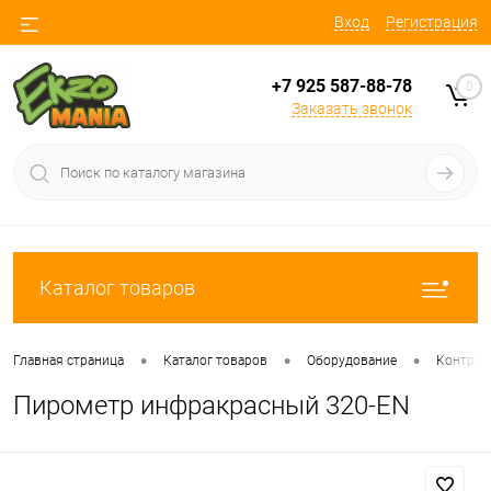
Вход
Регистрация
+7 925 587-88-78
0
Заказать звонок
Каталог товаров
•
•
•
Главная страница
Каталог товаров
Оборудование
Контрол
Пирометр инфракрасный 320-EN