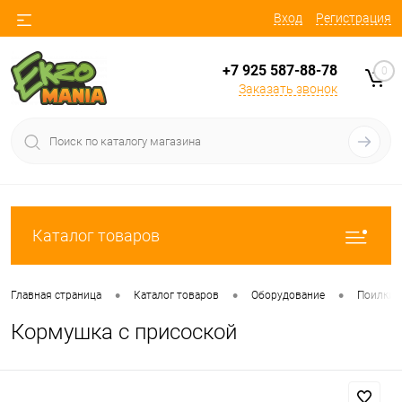
Вход
Регистрация
+7 925 587-88-78
0
Заказать звонок
Каталог товаров
•
•
•
Главная страница
Каталог товаров
Оборудование
Поилки 
Кормушка с присоской