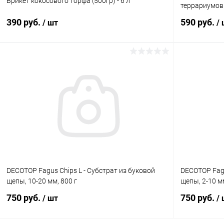
Брикет кокосового торфа (500гр) - 6 л
террариумов 
390 руб.
590 руб.
/ шт
/
В корзину
Купить в 1 клик
Сравнение
Купить в 1
В избранное
В наличии
В избранн
DECOTOP Fagus Chips L - Субстрат из буковой
DECOTOP Fagu
щепы, 10-20 мм, 800 г
щепы, 2-10 м
750 руб.
750 руб.
/ шт
/