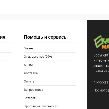
В корзину
 клик
Сравнение
ое
Под заказ
ия
Помощь и сервисы
Главная
Copyright
Отзывы о нас (99+)
интернет
Акции
животных,
права за
Доставка
Оплата
г. Москва
Вопрос ответ
Посмотре
Каталог
Программа лояльности