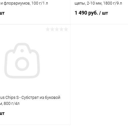
и флорариумов, 100 г/1 л
щепы, 2-10 мм, 1800 г/9 л
1 490 руб.
 шт
/ шт
В корзину
В корз
 клик
Сравнение
Купить в 1 клик
ое
В наличии
В избранное
s Chips S - Субстрат из буковой
м, 800 г/4л
 шт