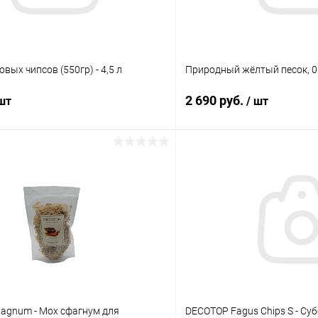
вых чипсов (550гр) - 4,5 л
Природный жёлтый песок, 0.5
2 690 руб.
 шт
/ шт
В корзину
В корз
 клик
Сравнение
Купить в 1 клик
ое
В наличии
В избранное
agnum - Мох сфагнум для
DECOTOP Fagus Chips S - Су