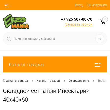
Вход
Регистрация
+7 925 587-88-78
0
Заказать звонок
Каталог товаров
•
•
•
Главная страница
Каталог товаров
Оборудование
Террари
Складной сетчатый Инсектарий
40х40х60