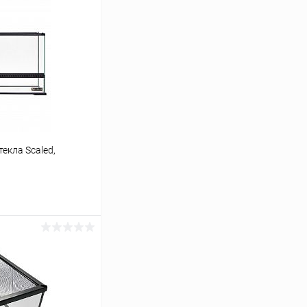
екла Scaled,
ину
Сравнение
В наличии