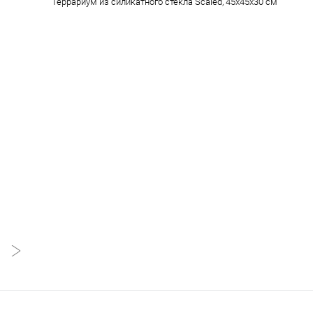
Террариум из силикатного стекла Scaled, 45х45х30 см