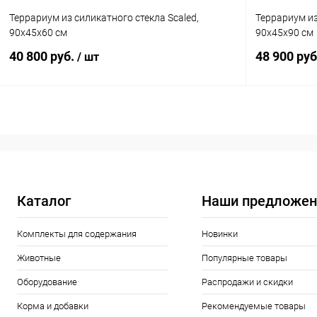
Террариум из силикатного стекла Scaled,
Террариум из
90х45х60 см
90х45х90 см
40 800 руб.
48 900 ру
/ шт
В корзину
Купить в 1 клик
Сравнение
Купить в 1
В избранное
В наличии
В избранн
Каталог
Наши предложен
Комплекты для содержания
Новинки
Животные
Популярные товары
Оборудование
Распродажи и скидки
Корма и добавки
Рекомендуемые товары