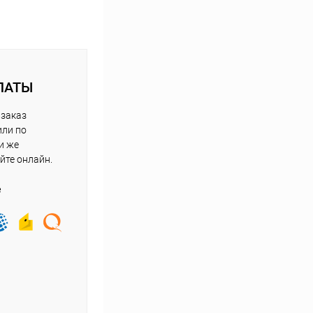
ЛАТЫ
 заказ
или по
и же
йте онлайн.
е