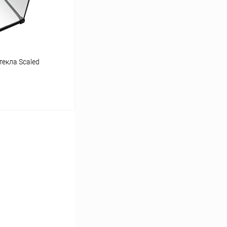
текла Scaled
ину
Сравнение
Под заказ