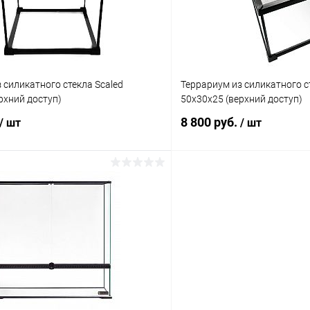
 силикатного стекла Scaled
Террариум из силикатного с
рхний доступ)
50x30x25 (верхний доступ)
8 800 руб.
/ шт
/ шт
В корзину
В корз
 клик
Сравнение
Купить в 1 клик
ое
Под заказ
В избранное