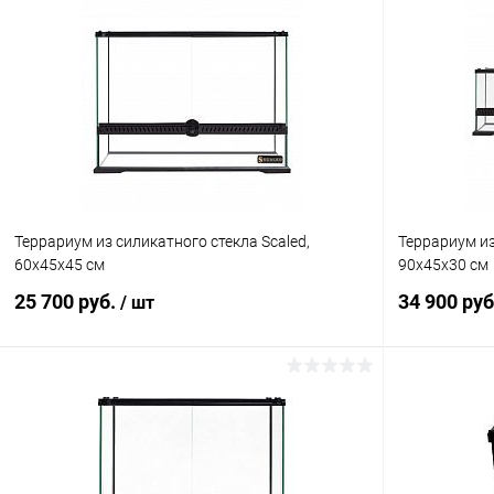
Террариум из силикатного стекла Scaled,
Террариум из
60х45х45 см
90х45х30 см
25 700 руб.
34 900 ру
/ шт
В корзину
Купить в 1 клик
Сравнение
Купить в 1
В избранное
В наличии
В избранн