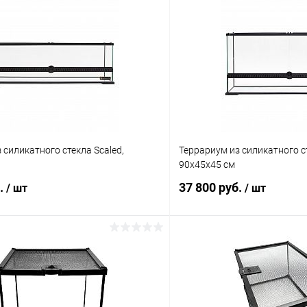
 силикатного стекла Scaled,
Террариум из силикатного ст
90х45х45 см
б.
37 800 руб.
/ шт
/ шт
В корзину
В корз
 клик
Сравнение
Купить в 1 клик
ое
В наличии
В избранное