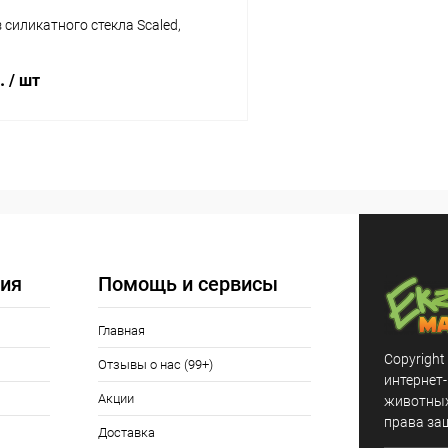
 силикатного стекла Scaled,
б.
/ шт
В корзину
 клик
Сравнение
ое
Под заказ
ия
Помощь и сервисы
Главная
Copyright
Отзывы о нас (99+)
интернет
Акции
животных,
права за
Доставка