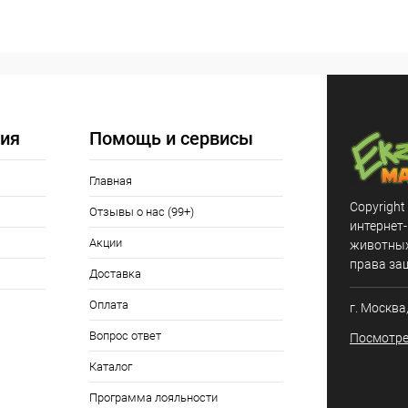
В корзину
 клик
Сравнение
ое
Под заказ
ия
Помощь и сервисы
Главная
Copyright
Отзывы о нас (99+)
интернет
Акции
животных,
права за
Доставка
Оплата
г. Москва
Вопрос ответ
Посмотре
Каталог
Программа лояльности