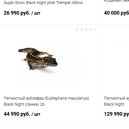
Кошачий гекко
Super Snow Black Night phet Tremper Albino
(2025г)
26 990 руб.
40 000 ру
/ шт
В корзину
Купить в 1 клик
Сравнение
Купить в 1
В избранное
В наличии
В избранн
Пятнистый эублефар (Eublepharis macularius)
Пятнистый эу
Black Night (самка) 26
Black Night
44 990 руб.
129 990 р
/ шт