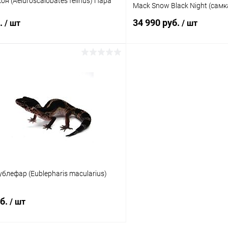
н (Aeluroscalobates felinus) Пара
Mack Snow Black Night (самк
б.
34 990 руб.
/ шт
/ шт
В корзину
В корз
 клик
Сравнение
Купить в 1 клик
ое
Под заказ
В избранное
блефар (Eublepharis macularius)
уб.
/ шт