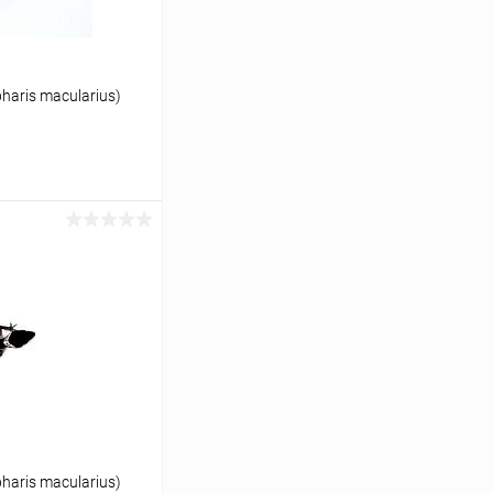
aris macularius)
ину
Сравнение
В наличии
aris macularius)