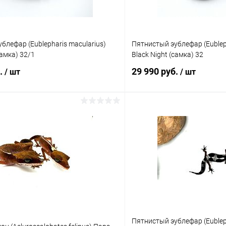
блефар (Eublepharis macularius)
Пятнистый эублефар (Eubleph
самка) 32/1
Black Night (самка) 32
б.
29 990 руб.
/ шт
/ шт
В корзину
В корз
 клик
Сравнение
Купить в 1 клик
ое
В наличии
В избранное
Пятнистый эублефар (Eubleph