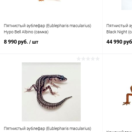
Пятнистый эублефар (Eublepharis macularius)
Пятнистый эу
Hypo Bell Albino (самка)
Black Night (
8 990 руб.
44 990 ру
/ шт
В корзину
Купить в 1 клик
Сравнение
Купить в 1
В избранное
В наличии
В избранн
Пятнистый эублефар (Eublepharis macularius)