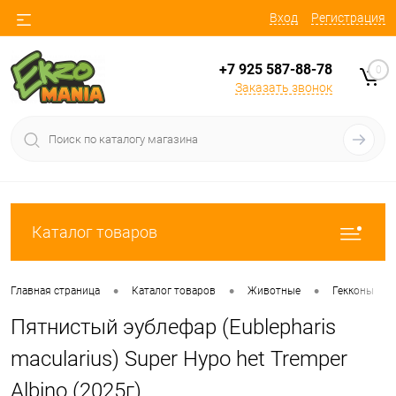
Вход
Регистрация
+7 925 587-88-78
0
Заказать звонок
Каталог товаров
•
•
•
•
Главная страница
Каталог товаров
Животные
Гекконы
Пятнистый эублефар (Eublepharis
macularius) Super Hypo het Tremper
Albino (2025г)