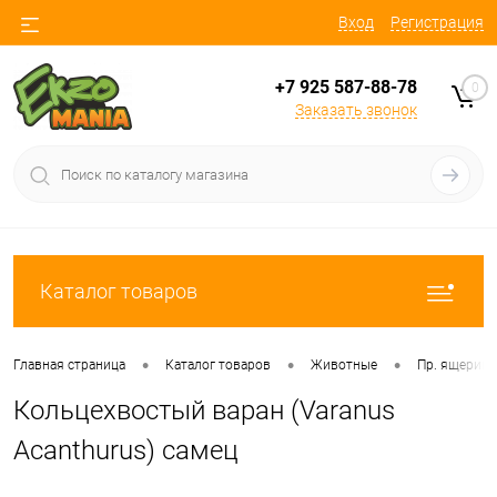
Вход
Регистрация
+7 925 587-88-78
0
Заказать звонок
Каталог товаров
•
•
•
Главная страница
Каталог товаров
Животные
Пр. ящериц
Кольцехвостый варан (Varanus
Acanthurus) самец