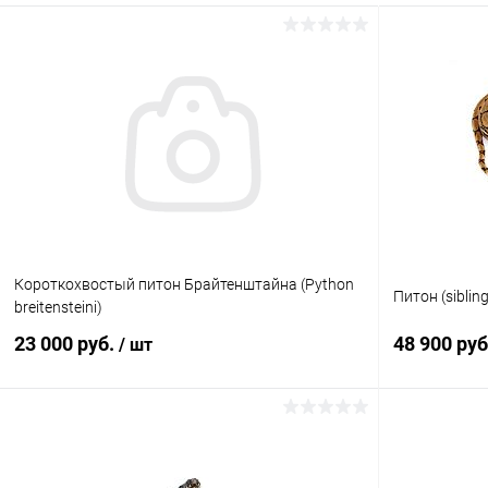
Короткохвостый питон Брайтенштайна (Python
Питон (siblin
breitensteini)
23 000 руб.
48 900 ру
/ шт
В корзину