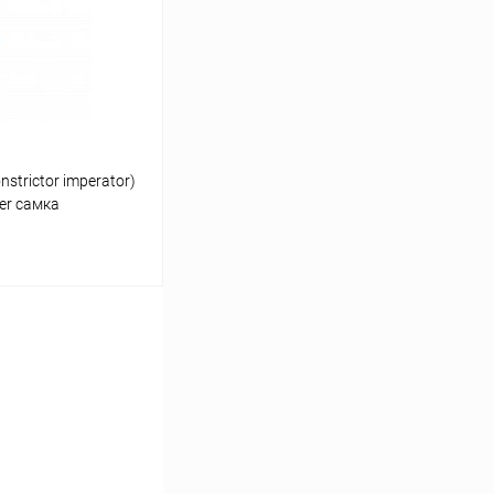
Сравнение
Под заказ
strictor imperator)
er самка
ину
Сравнение
Под заказ