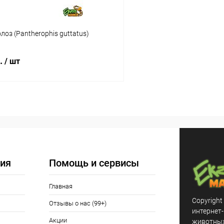
оз (Pantherophis guttatus)
б.
/ шт
В корзину
 клик
Сравнение
ое
Под заказ
ия
Помощь и сервисы
Главная
Copyright
Отзывы о нас (99+)
интернет
Акции
животных,