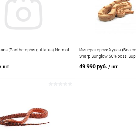
 клик
Сравнение
Купить в 1 клик
ое
Под заказ
В избранное
оз (Pantherophis guttatus) Normal
Императорский удав (Boa con
Sharp Sunglow 50% poss. Sup
49 990 руб.
/ шт
/ шт
В корзину
В корз
 клик
Сравнение
Купить в 1 клик
ое
В наличии
В избранное