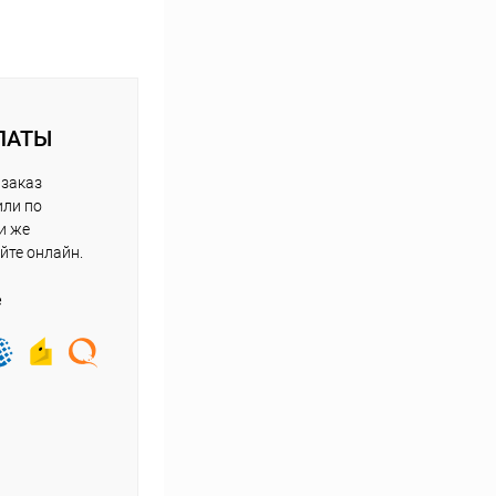
ЛАТЫ
 заказ
или по
и же
йте онлайн.
е