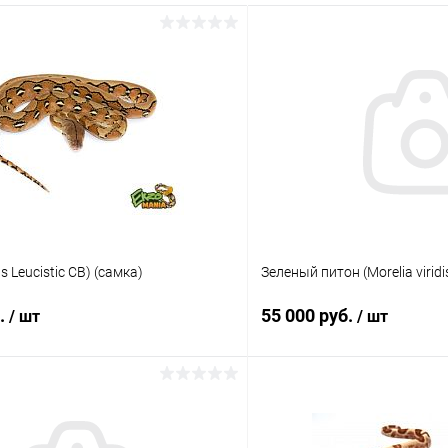
gs Leucistic CB) (самка)
Зеленый питон (Morelia viridis
б.
55 000 руб.
/ шт
/ шт
В корзину
В корз