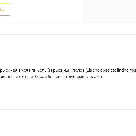
ок
рысиная змея или белый крысиный полоз (Elaphe obsolete lindheimer
аконечник копья. Окрас белый с голубыми глазами.