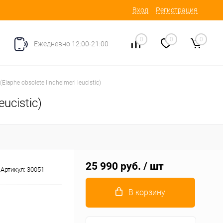
Вход
Регистрация
0
0
0
Ежедневно 12:00-21:00
laphe obsolete lindheimeri leucistic)
ucistic)
25 990 руб.
/ шт
Артикул:
30051
В корзину