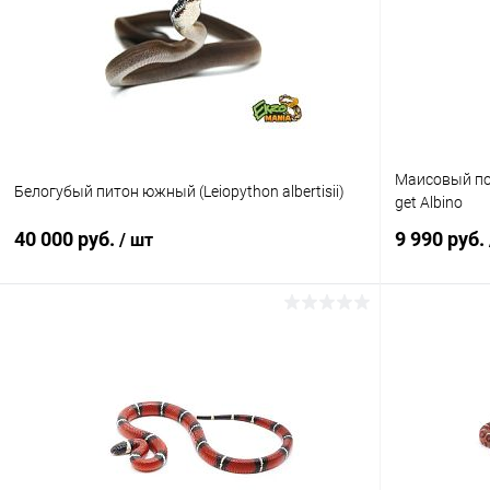
Купить в 1 клик
Сравнение
Купить в 1
В избранное
Под заказ
В избранн
Маисовый пол
Белогубый питон южный (Leiopython albertisii)
get Albino
40 000 руб.
9 990 руб.
/ шт
В корзину
Купить в 1 клик
Сравнение
Купить в 1
В избранное
В наличии
В избранн