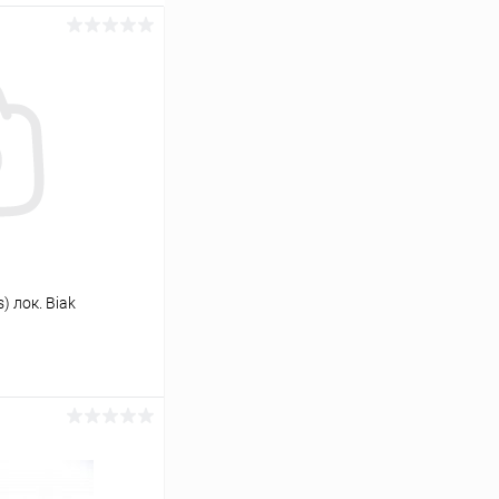
) лок. Biak
ину