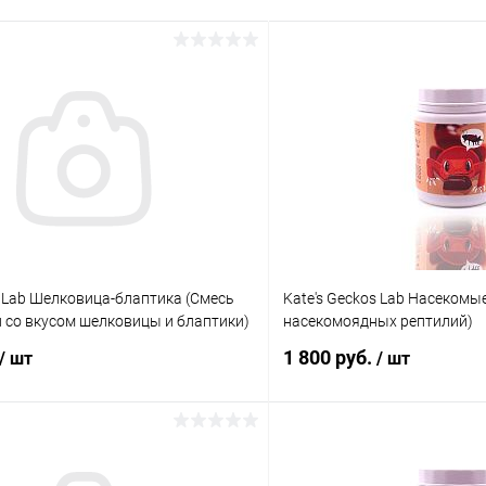
s Lab Шелковица-блаптика (Смесь
Kate's Geckos Lab Насекомы
 со вкусом шелковицы и блаптики)
насекомоядных рептилий)
1 800 руб.
/ шт
/ шт
В корзину
В корз