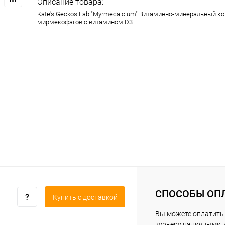
Описание товара:
Kate's Geckos Lab "Myrmecalcium" Витаминно-минеральный к
мирмекофагов с витамином D3
СПОСОБЫ ОП
Купить c доставкой
Вы можете оплатить
курьеру наличными 