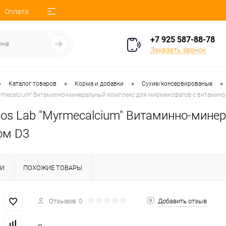
Оплата
+7 925 587-88-78
Заказать звонок
•
•
•
•
Каталог товаров
Корма и добавки
Сухие/консервированые
Myrmecalcium" Витаминно-минеральный комплекс для мирмекофагов с витамин
ckos Lab "Myrmecalcium" Витаминно-мин
ом D3
КИ
ПОХОЖИЕ ТОВАРЫ
Отзывов: 0
Добавить отзыв