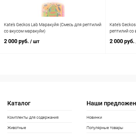
Kate's Geckos Lab Маракуйя (Смесь для рептилий
Kate's Gecko
со вкусом маракуйи)
рептилий со 
2 000 руб.
2 000 руб.
/ шт
В корзину
Купить в 1 клик
Сравнение
Купить в 1
В избранное
В наличии
В избранн
Каталог
Наши предложен
Комплекты для содержания
Новинки
Животные
Популярные товары