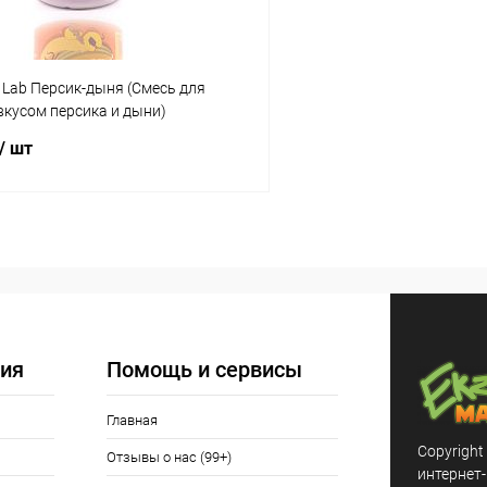
s Lab Персик-дыня (Смесь для
вкусом персика и дыни)
/ шт
В корзину
 клик
Сравнение
ое
Под заказ
ия
Помощь и сервисы
Главная
Copyright
Отзывы о нас (99+)
интернет