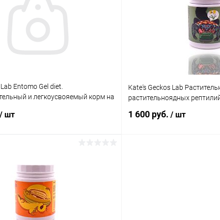
 клик
Сравнение
Купить в 1 клик
ое
Под заказ
В избранное
 Lab Entomo Gel diet.
Kate's Geckos Lab Раститель
тельный и легкоусвояемый корм на
растительноядных рептили
комых)
1 600 руб.
/ шт
/ шт
В корзину
В корз
 клик
Сравнение
Купить в 1 клик
ое
В наличии
В избранное