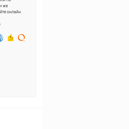
и же
йте онлайн.
е