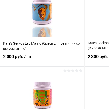
Купить в 1 клик
Сравнение
Купить в 1
В избранное
В наличии
В избранн
Kate’s Geckos
Kate's Geckos Lab Манго (Смесь для рептилий со
(Высокопита
вкусом манго)
основе насе
2 000 руб.
2 300 руб.
/ шт
В корзину
Купить в 1 клик
Сравнение
Купить в 1
В избранное
В наличии
В избранн