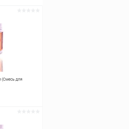
е (Смесь для
ину