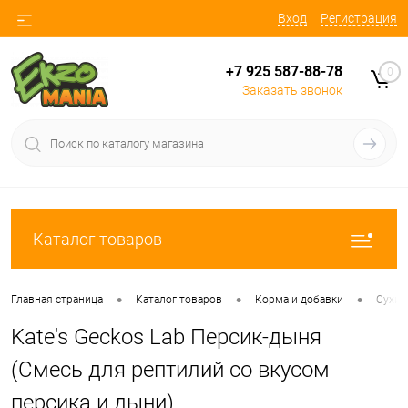
Вход
Регистрация
+7 925 587-88-78
0
Заказать звонок
Каталог товаров
•
•
•
Главная страница
Каталог товаров
Корма и добавки
Сухие
Kate's Geckos Lab Персик-дыня
(Смесь для рептилий со вкусом
персика и дыни)