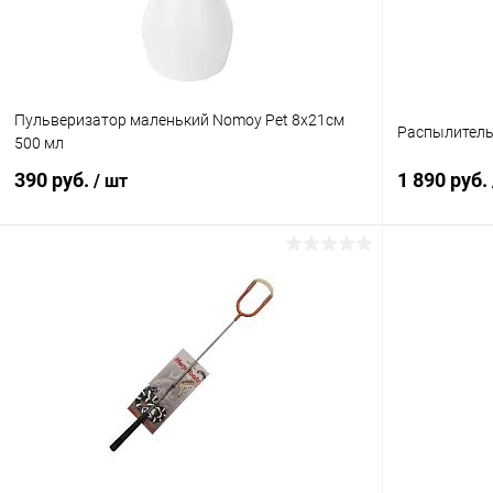
Пульверизатор маленький Nomoy Pet 8х21см
Распылитель
500 мл
390 руб.
1 890 руб.
/ шт
В корзину
Купить в 1 клик
Сравнение
Купить в 1
В избранное
Под заказ
В избранн