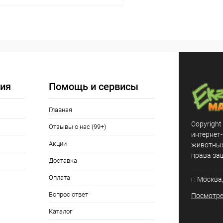
В корзину
 клик
Сравнение
ое
В наличии
ия
Помощь и сервисы
Главная
Copyright
Отзывы о нас (99+)
интернет
Акции
животных,
права за
Доставка
Оплата
г. Москва
Вопрос ответ
Посмотре
Каталог