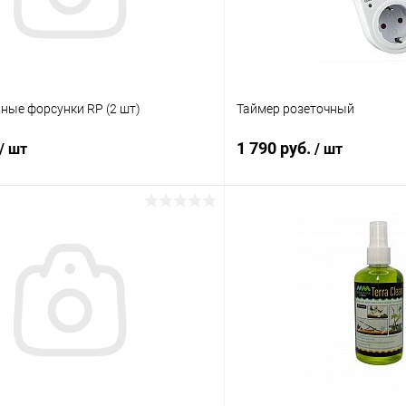
ные форсунки RP (2 шт)
Таймер розеточный
1 790 руб.
/ шт
/ шт
В корзину
В корз
 клик
Сравнение
Купить в 1 клик
ое
Под заказ
В избранное