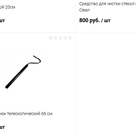
Средство для чистки стекол 
ой 20см
Clean
800 руб.
 шт
/ шт
В корзину
В корз
 клик
Сравнение
Купить в 1 клик
ое
Под заказ
В избранное
юк телескопический 66 см.
 шт