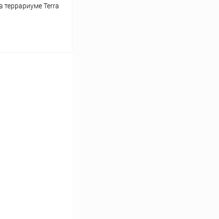
в террариуме Terra
ину
Сравнение
Под заказ