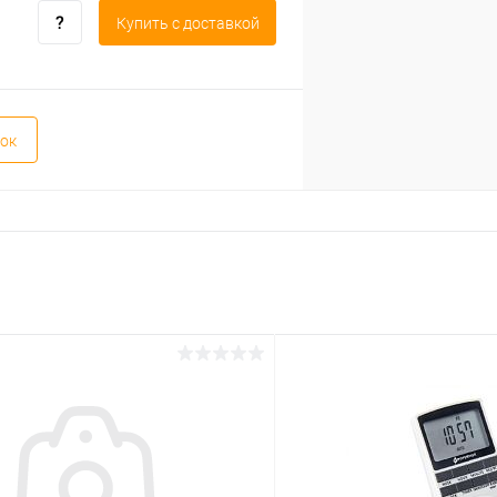
Купить c доставкой
ок