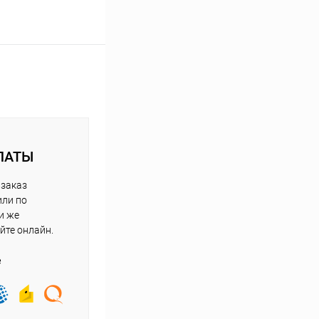
ЛАТЫ
 заказ
или по
и же
йте онлайн.
е