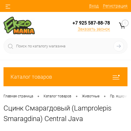
Вход
Регистрация
+7 925 587-88-78
0
Заказать звонок
Каталог товаров
•
•
•
Главная страница
Каталог товаров
Животные
Пр. ящериц
Сцинк Смарагдовый (Lamprolepis
Smaragdina) Central Java